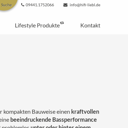
Suche
09441.1752066
info@hifi-liebl.de
Lifestyle Produkte
Kontakt
iner kompakten Bauweise einen
kraftvollen
 eine
beeindruckende Bassperformance
P
problemlos
unter oder hinter einem