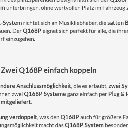
um
unterbringen, ohne wertvollen Platz im Fahrzeug
ex-System
richtet sich an Musikliebhaber, die
satten 
auen. Der
Q168P
eignet sich perfekt für alle, die ihr
rf einzugehen.
– Zwei Q168P einfach koppeln
ndere Anschlussmöglichkeit
, die es erlaubt,
zwei Sy
nnen zwei
Q168P Systeme
ganz einfach per
Plug & 
 mitgeliefert
.
tung verdoppelt
, was den
Q168P
auch für größere F
rungsmöglichkeit macht das
Q168P System
besonders