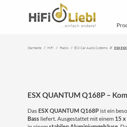
Pro
Startseite
HiFi
Radio
ESX Car Audio Systems
ESX ES
ESX QUANTUM Q168P – Kompak
Das
ESX QUANTUM Q168P
ist ein bes
Bass
liefert. Ausgestattet mit einem
15 x
in einem
stabilen Aluminiumgehäuse
. D