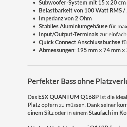
Subwoofer-System mit 15 x 20 cm (
Belastbarkeit von 100 Watt RMS /
Impedanz von 2 Ohm
Stabiles Aluminiumgehäuse
für max
Input/Output-Terminals
zur einfac
Quick Connect Anschlussbuchse
fü
Abmessungen
:
195 mm x 74 mm x
Perfekter Bass ohne Platzverl
Das
ESX QUANTUM Q168P
ist die idea
Platz
opfern zu müssen. Dank seiner
kom
einem Sitz
oder in einem
Staufach im Ko