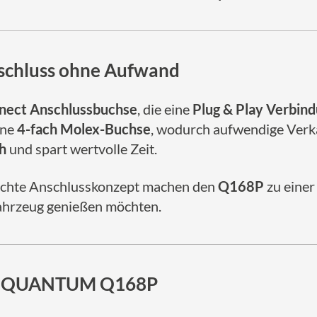
nschluss ohne Aufwand
nect Anschlussbuchse
, die eine
Plug & Play Verbin
ine
4-fach Molex-Buchse
, wodurch aufwendige Ver
h
und spart wertvolle Zeit.
achte Anschlusskonzept machen den
Q168P
zu einer
ahrzeug genießen möchten.
ESX QUANTUM Q168P