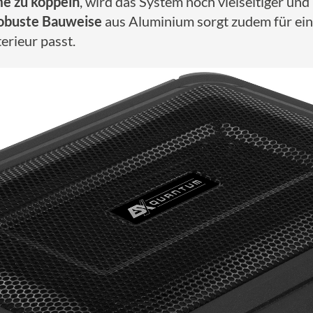
e zu koppeln
, wird das System noch vielseitiger un
obuste Bauweise
aus Aluminium sorgt zudem für ei
erieur passt.