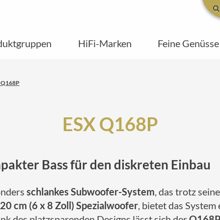
duktgruppen
HiFi-Marken
Feine Genüsse
X Q168P
ESX Q168P
ter Bass für den diskreten Einbau
onders
schlankes Subwoofer-System
, das trotz se
 20 cm (6 x 8 Zoll) Spezialwoofer
, bietet das System
ank des platzsparenden Designs lässt sich der
Q168