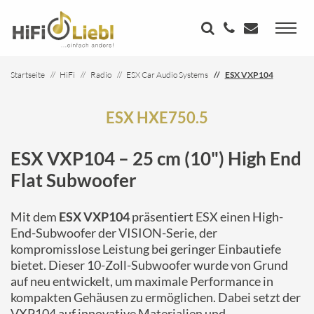
Startseite
HiFi
Radio
ESX Car Audio Systems
ESX VXP104
ESX HXE750.5
ESX VXP104 – 25 cm (10") High End
Flat Subwoofer
Mit dem
ESX VXP104
präsentiert ESX einen High-
End-Subwoofer der VISION-Serie, der
kompromisslose Leistung bei geringer Einbautiefe
bietet. Dieser 10-Zoll-Subwoofer wurde von Grund
auf neu entwickelt, um maximale Performance in
kompakten Gehäusen zu ermöglichen. Dabei setzt der
VXP104 auf innovative Materialien und