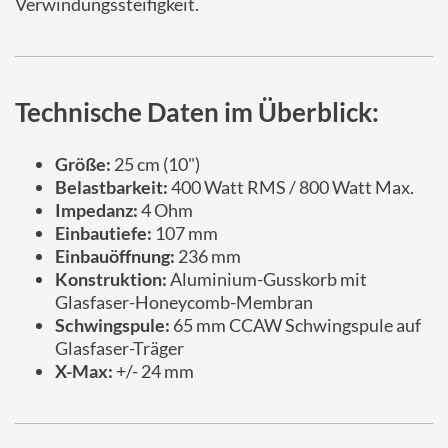
Verwindungssteifigkeit.
Technische Daten im Überblick:
Größe:
25 cm (10")
Belastbarkeit:
400 Watt RMS / 800 Watt Max.
Impedanz:
4 Ohm
Einbautiefe:
107 mm
Einbauöffnung:
236 mm
Konstruktion:
Aluminium-Gusskorb mit
Glasfaser-Honeycomb-Membran
Schwingspule:
65 mm CCAW Schwingspule auf
Glasfaser-Träger
X-Max:
+/- 24 mm