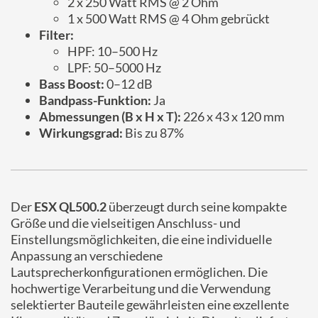
2 x 250 Watt RMS @ 2 Ohm
1 x 500 Watt RMS @ 4 Ohm gebrückt
Filter:
HPF: 10–500 Hz
LPF: 50–5000 Hz
Bass Boost:
0–12 dB
Bandpass-Funktion:
Ja
Abmessungen (B x H x T):
226 x 43 x 120 mm
Wirkungsgrad:
Bis zu 87%
Der
ESX QL500.2
überzeugt durch seine kompakte
Größe und die vielseitigen Anschluss- und
Einstellungsmöglichkeiten, die eine individuelle
Anpassung an verschiedene
Lautsprecherkonfigurationen ermöglichen. Die
hochwertige Verarbeitung und die Verwendung
selektierter Bauteile gewährleisten eine exzellente