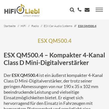
Startseite
HiFi
Radio
ESX Car Audio Systems
ESX QM500.4
ESX QM500.4
ESX QM500.4 – Kompakter 4-Kanal
Class D Mini-Digitalverstärker
Der
ESX QM500.4
ist ein äußerst kompakter 4-Kanal
Class D Mini-Digitalverstärker, der trotz seiner
geringen Abmessungen von nur 190 x 35 x 102 mm
beeindruckende Leistung und vielseitige
Einsatzmöglichkeiten bietet. Er eignet sich
hervorragend für den Einsatz in Fahrzeugen mit
begrenztem Platzangebot und ermöglicht eine